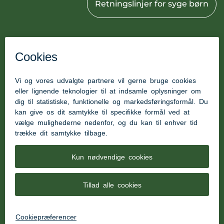
Retningslinjer for syge børn
Skriv dit barn op til dagtilbud
Kontakt
Stubbæk Børnehus
Stubbæk Skolegade 8
6200 Aabenraa
Genveje
Tilgængelighedserklæring
Praktiske Oplysninger